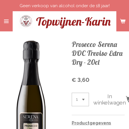
Geen verkoop van alcohol onder de 18 jaar!
Ga
direct
Topwijnen-Karin
naar
de
hoofdinhoud
Prosecco Serena
DOC Treviso Extra
Dry - 20cl
€ 3,60
In
winkelwagen
Productgegevens