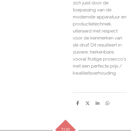
zich juist door de
toepassing van de
modernste apparatuur en
productietechniek,
uiteraard met respect
voor de kenmerken van
de druif. Dit resulteert in
zuivere, herkenbare,
vooral fruitige prosecco's
met een perfecte prijs /
kwaliteitsverhouding
D
D
S
D
e
e
h
e
l
e
a
l
e
l
r
e
n
e
n
TOP