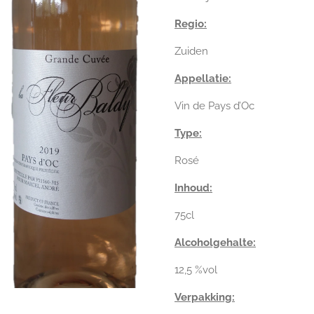
Regio:
Zuiden
Appellatie:
Vin de Pays d’Oc
Type:
Rosé
Inhoud:
75cl
Alcoholgehalte:
12,5 %vol
Verpakking: