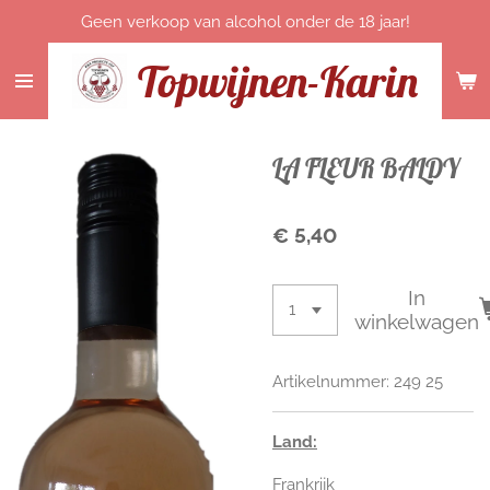
Geen verkoop van alcohol onder de 18 jaar!
Ga
direct
Topwijnen-Karin
naar
de
hoofdinhoud
LA FLEUR BALDY
€ 5,40
In
winkelwagen
Artikelnummer:
249 25
Land:
Frankrijk