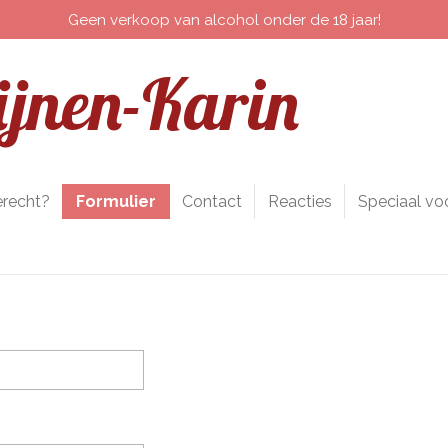
Geen verkoop van alcohol onder de 18 jaar!
jnen-Karin
erecht?
Formulier
Contact
Reacties
Speciaal vo