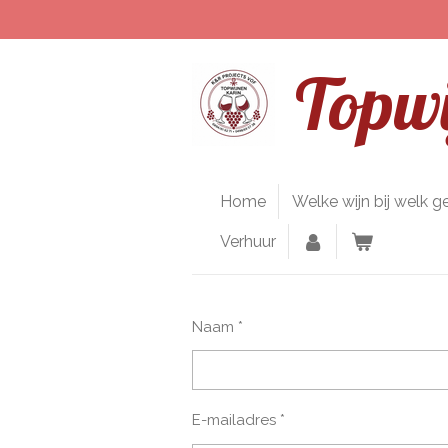
Ga
direct
naar
Topwi
de
hoofdinhoud
Home
Welke wijn bij welk g
Verhuur
Naam *
E-mailadres *