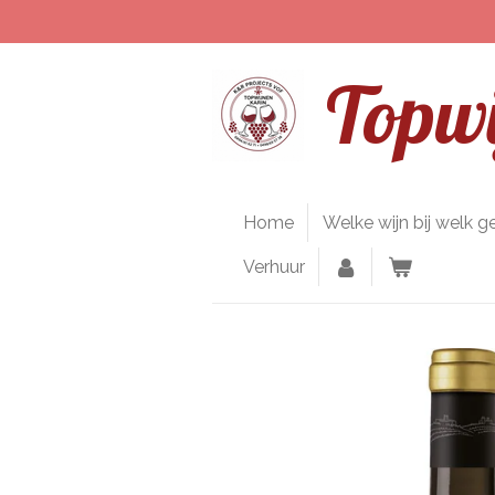
Ga
direct
naar
Topwi
de
hoofdinhoud
Home
Welke wijn bij welk g
Verhuur