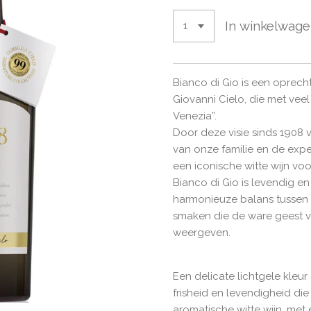
In winkelwag
Bianco di Gio is een oprech
Giovanni Cielo, die met vee
Venezia”.
Door deze visie sinds 1908 
van onze familie en de exp
een iconische witte wijn vo
Bianco di Gio is levendig en
harmonieuze balans tussen fr
smaken die de ware geest va
weergeven.
Een delicate lichtgele kleur 
frisheid en levendigheid die
aromatische witte wijn, met