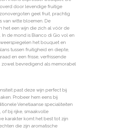
overd door levendige fruitige
n zonovergoten geel fruit, prachtig
s van witte bloemen. De
het een wijn die zich al vóór de
. In de mond is Bianco di Gio vol en
 weerspiegelen het bouquet en
ns tussen fruitigheid en diepte,
aad en een frisse, verfrissende
ok zowel bevredigend als memorabel
nsiteit past deze wijn perfect bij
aken. Probeer hem eens bij
itionele Venetiaanse specialiteiten
 of bij rijke, smaakvolle
ve karakter komt het best tot zijn
echten die zijn aromatische