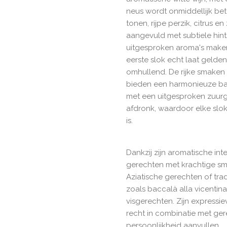
neus wordt onmiddellijk bet
tonen, rijpe perzik, citrus e
aangevuld met subtiele hint
uitgesproken aroma's maken 
eerste slok echt laat gelden
omhullend. De rijke smaken
bieden een harmonieuze bala
met een uitgesproken zuurgr
afdronk, waardoor elke sl
is.
Dankzij zijn aromatische inte
gerechten met krachtige sm
Aziatische gerechten of trad
zoals baccalà alla vicentina,
visgerechten. Zijn expressie
recht in combinatie met ger
persoonlijkheid aanvullen.