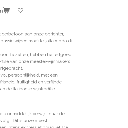
en
t eerbetoon aan onze oprichter,
l passie wijnen maakte „alla moda di
voort te zetten, hebben het erfgoed
ertise van onze meester-wijnmakers
ortgebracht.
 vol persoonlijkheid, met een
isheid, fruitigheid en verfijnde
n de Italiaanse wijntraditie
die onmiddellijk verwijst naar de
 volgt. Dit is onze meest
 een intens expressief bouquet. De