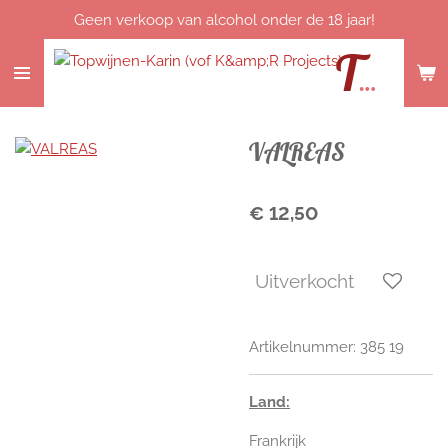
Geen verkoop van alcohol onder de 18 jaar!
Ga
direct
naar
Topwijnen-Karin
de
hoofdinhoud
VALREAS
€ 12,50
Uitverkocht
Artikelnummer:
385 19
Land:
Frankrijk