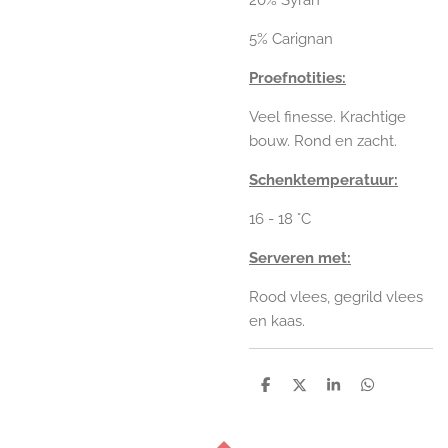
5% Carignan
Proefnotities:
Veel finesse. Krachtige
bouw. Rond en zacht.
Schenktemperatuur:
16 - 18 °C
Serveren met:
Rood vlees, gegrild vlees
en kaas.
D
D
S
D
e
e
h
e
l
e
a
l
e
l
r
e